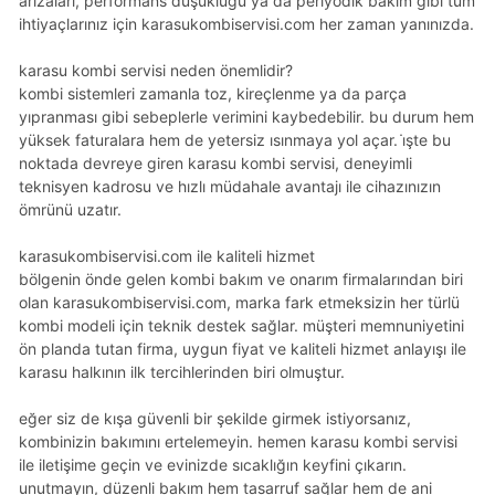
arızaları, performans düşüklüğü ya da periyodik bakım gibi tüm
ihtiyaçlarınız için karasukombiservisi.com her zaman yanınızda.
karasu kombi servisi neden önemlidir?
kombi sistemleri zamanla toz, kireçlenme ya da parça
yıpranması gibi sebeplerle verimini kaybedebilir. bu durum hem
yüksek faturalara hem de yetersiz ısınmaya yol açar. i̇şte bu
noktada devreye giren karasu kombi servisi, deneyimli
teknisyen kadrosu ve hızlı müdahale avantajı ile cihazınızın
ömrünü uzatır.
karasukombiservisi.com ile kaliteli hizmet
bölgenin önde gelen kombi bakım ve onarım firmalarından biri
olan karasukombiservisi.com, marka fark etmeksizin her türlü
kombi modeli için teknik destek sağlar. müşteri memnuniyetini
ön planda tutan firma, uygun fiyat ve kaliteli hizmet anlayışı ile
karasu halkının ilk tercihlerinden biri olmuştur.
eğer siz de kışa güvenli bir şekilde girmek istiyorsanız,
kombinizin bakımını ertelemeyin. hemen karasu kombi servisi
ile iletişime geçin ve evinizde sıcaklığın keyfini çıkarın.
unutmayın, düzenli bakım hem tasarruf sağlar hem de ani