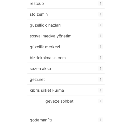
restoup
1
stc zemin
1
güzellik cihazları
1
sosyal medya yönetimi
1
güzellik merkezi
1
bizdekalmasin.com
1
sezen aksu
1
gezi.net
1
kıbrıs şirket kurma
1
geveze sohbet
1
godaman`tı
1