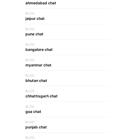
ahmedabad chat
BLOG
jaipur chat
BLOG
pune chat
BLOG
bangalore chat
BLOG
myanmar chat
BLOG
bhutan chat
BLOG
chhattisgarh chat
BLOG
goa chat
BLOG
punjab chat
BLOG