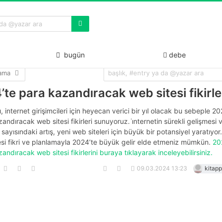
bugün
debe
lama
te para kazandıracak web sitesi fikirle
ı, internet girişimcileri için heyecan verici bir yıl olacak bu sebeple 20
andıracak web sitesi fikirleri sunuyoruz. i̇nternetin sürekli gelişmesi 
ı sayısındaki artış, yeni web siteleri için büyük bir potansiyel yaratıyo
esi fikri ve planlamayla 2024’te büyük gelir elde etmeniz mümkün.
20
andıracak web sitesi fikirlerini buraya tıklayarak inceleyebilirsiniz.
09.03.2024 13:23
kitapp