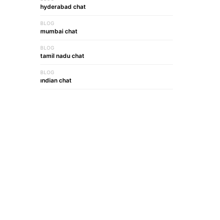
hyderabad chat
BLOG
mumbai chat
BLOG
tamil nadu chat
BLOG
indian chat