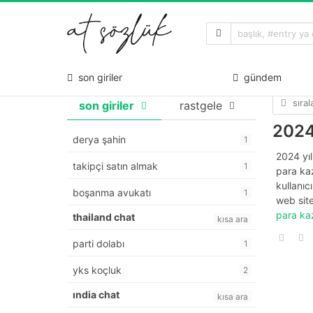
son giriler
gündem
sıra
son giriler
rastgele
2024’
derya şahin
1
2024 yıl
takipçi satın almak
1
para kaz
kullanıc
boşanma avukatı
1
web sit
para kaz
thailand chat
kısa ara
parti dolabı
1
yks koçluk
2
india chat
kısa ara