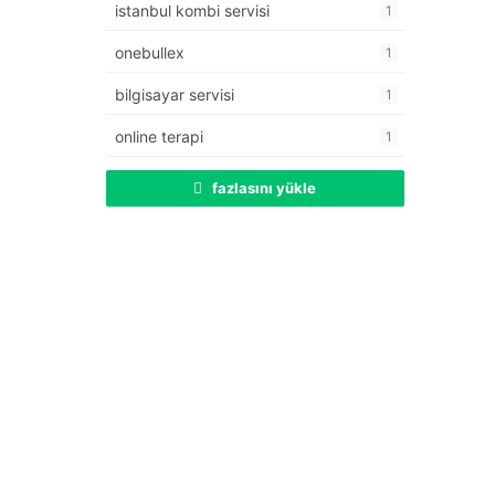
istanbul kombi servisi
1
onebullex
1
bilgisayar servisi
1
online terapi
1
fazlasını yükle