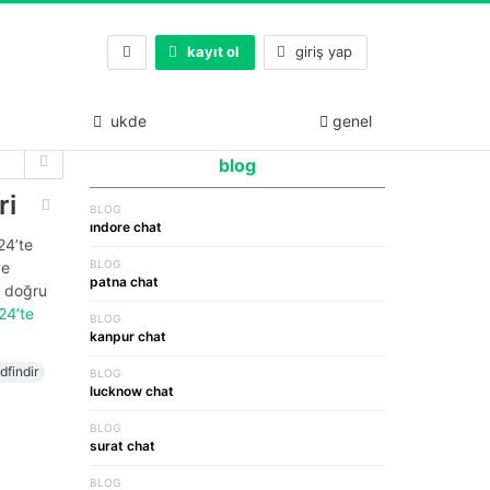
kayıt ol
giriş yap
ukde
genel
blog
ri
BLOG
indore chat
24’te
BLOG
ve
patna chat
r. doğru
24’te
BLOG
kanpur chat
dfindir
BLOG
lucknow chat
BLOG
surat chat
BLOG