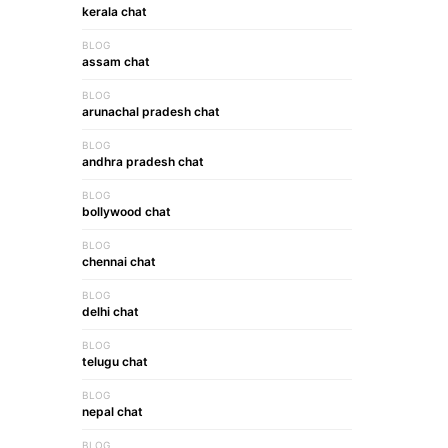
kerala chat
BLOG
assam chat
BLOG
arunachal pradesh chat
BLOG
andhra pradesh chat
BLOG
bollywood chat
BLOG
chennai chat
BLOG
delhi chat
BLOG
telugu chat
BLOG
nepal chat
BLOG