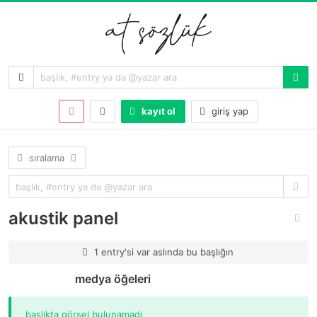
kayıt ol
giriş yap
sıralama
akustik panel
1 entry'si var aslında bu başlığın
medya öğeleri
başlıkta görsel bulunamadı.