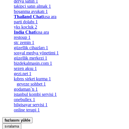
derya şahin
1
takipçi satın almak
1
boşanma avukatı
1
Thailand Chat
kısa ara
parti dolabı
1
yks koçluk
2
India Chat
kısa ara
restoup
1
stc zemin
1
güzellik cihazları
1
sosyal medya yönetimi
1
güzellik merkezi
1
bizdekalmasin.com
1
sezen aksu
1
gezi.net
1
kıbrıs şirket kurma
1
geveze sohbet
1
godaman`tı
1
istanbul kombi servisi
1
onebullex
1
bilgisayar servisi
1
online terapi
1
fazlasını yükle
sıralama