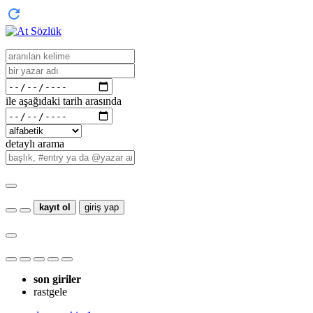
ile aşağıdaki tarih arasında
detaylı arama
kayıt ol
giriş yap
son giriler
rastgele