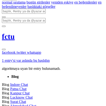
normal sıralama
bugün girilenler
yeniden eskiye
en beğenilenler
en
beğenilmeyenler
başlıktaki görseller
fctu
facebook
twitter
whatsapp
1 entry'si var aslında bu başlığın
algoritmaya uyan bir entry bulunamadı.
Blog
Blog
Indore Chat
Blog
Patna Chat
Blog
Kanpur Chat
Blog
Lucknow Chat
Blog
Surat Chat
Blog
Ahmedabad Chat