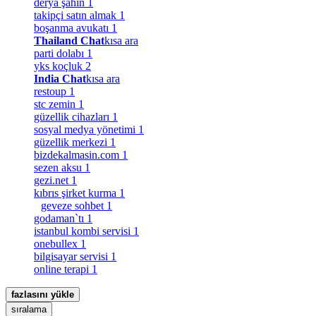
derya şahin
1
takipçi satın almak
1
boşanma avukatı
1
Thailand Chat
kısa ara
parti dolabı
1
yks koçluk
2
India Chat
kısa ara
restoup
1
stc zemin
1
güzellik cihazları
1
sosyal medya yönetimi
1
güzellik merkezi
1
bizdekalmasin.com
1
sezen aksu
1
gezi.net
1
kıbrıs şirket kurma
1
geveze sohbet
1
godaman`tı
1
istanbul kombi servisi
1
onebullex
1
bilgisayar servisi
1
online terapi
1
fazlasını yükle
sıralama