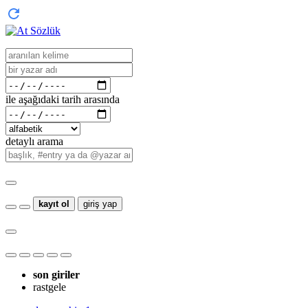
ile aşağıdaki tarih arasında
detaylı arama
kayıt ol
giriş yap
son giriler
rastgele