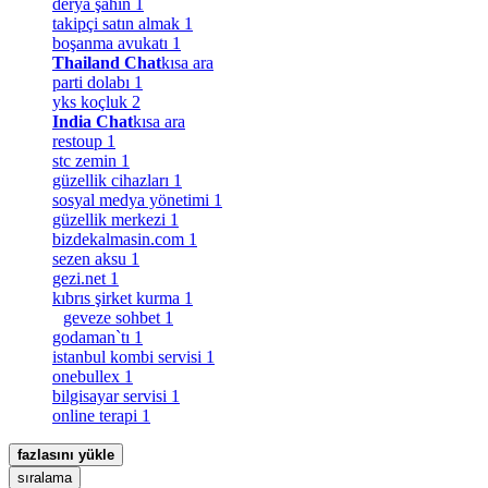
derya şahin
1
takipçi satın almak
1
boşanma avukatı
1
Thailand Chat
kısa ara
parti dolabı
1
yks koçluk
2
India Chat
kısa ara
restoup
1
stc zemin
1
güzellik cihazları
1
sosyal medya yönetimi
1
güzellik merkezi
1
bizdekalmasin.com
1
sezen aksu
1
gezi.net
1
kıbrıs şirket kurma
1
geveze sohbet
1
godaman`tı
1
istanbul kombi servisi
1
onebullex
1
bilgisayar servisi
1
online terapi
1
fazlasını yükle
sıralama