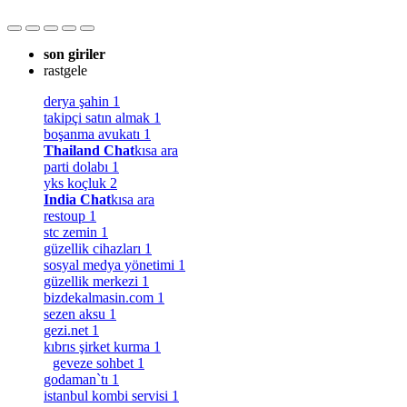
son giriler
rastgele
derya şahin
1
takipçi satın almak
1
boşanma avukatı
1
Thailand Chat
kısa ara
parti dolabı
1
yks koçluk
2
India Chat
kısa ara
restoup
1
stc zemin
1
güzellik cihazları
1
sosyal medya yönetimi
1
güzellik merkezi
1
bizdekalmasin.com
1
sezen aksu
1
gezi.net
1
kıbrıs şirket kurma
1
geveze sohbet
1
godaman`tı
1
istanbul kombi servisi
1