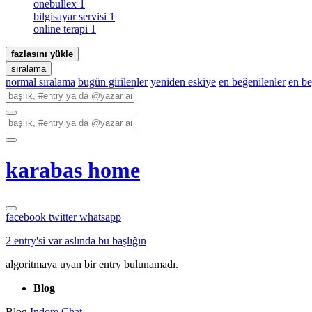
onebullex
1
bilgisayar servisi
1
online terapi
1
fazlasını yükle
sıralama
normal sıralama
bugün girilenler
yeniden eskiye
en beğenilenler
en b
karabas home
facebook
twitter
whatsapp
2 entry'si var aslında bu başlığın
algoritmaya uyan bir entry bulunamadı.
Blog
Blog
Indore Chat