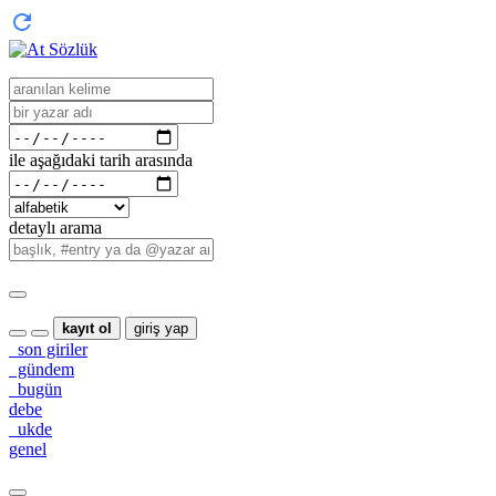
ile aşağıdaki tarih arasında
detaylı arama
kayıt ol
giriş yap
son giriler
gündem
bugün
debe
ukde
genel