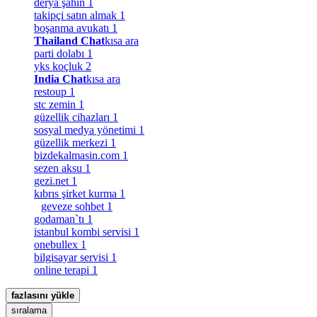
derya şahin
1
takipçi satın almak
1
boşanma avukatı
1
Thailand Chat
kısa ara
parti dolabı
1
yks koçluk
2
India Chat
kısa ara
restoup
1
stc zemin
1
güzellik cihazları
1
sosyal medya yönetimi
1
güzellik merkezi
1
bizdekalmasin.com
1
sezen aksu
1
gezi.net
1
kıbrıs şirket kurma
1
geveze sohbet
1
godaman`tı
1
istanbul kombi servisi
1
onebullex
1
bilgisayar servisi
1
online terapi
1
fazlasını yükle
sıralama