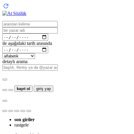
ile aşağıdaki tarih arasında
detaylı arama
kayıt ol
giriş yap
son giriler
rastgele