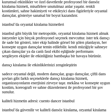
kurumsal etkinlikler ve özel davetlerde profesyonel bir dansöz
kiralama hizmeti, misafirlere unutulmaz anlar yaşatır. renkli
kostümleri, sahne hakimiyeti ve etkileyici dans figürleriyle oryantal
dansçılar, gösteriye sanatsal bir boyut kazandırır.
istanbul’da oryantal kiralama hizmetleri
istanbul gibi büyük bir metropolde, oryantal kiralama hizmeti almak
isteyenler için birçok profesyonel seçenek mevcuttur. ister tek dansçı
ile sade bir gösteri, ister ekip halinde görsel bir şölen planlayın, her
konsepte uygun dansçılar temin edilebilir. kendi müziğiyle sahneye
çıkan dansçılar ya da canlı fasıl ekibi eşliğinde performans
sergileyen ekipler ile etkinliğiniz bambaşka bir havaya bürünür.
dansçı kiralama ile etkinliklerinizi zenginleştirin
sadece oryantal değil, modern dansçılar, gogo dansçılar, çiftli dans
şovları gibi farklı seçeneklerle dansçı kiralama hizmeti,
organizasyonların enerjisini zirveye taşır. mekâna ve konsepte uygun
kostüm, koreografi ve sahne düzenlemesi ile profesyonel bir şov
sunulur.
kaliteli hizmetin adresi: cuento dancer istanbul
istanbul’da güvenilir ve kaliteli dansöz kiralama, oryantal kiralama