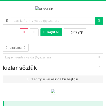
kayıt ol
giriş yap
sıralama
kızlar sözlük
1 entry'si var aslında bu başlığın