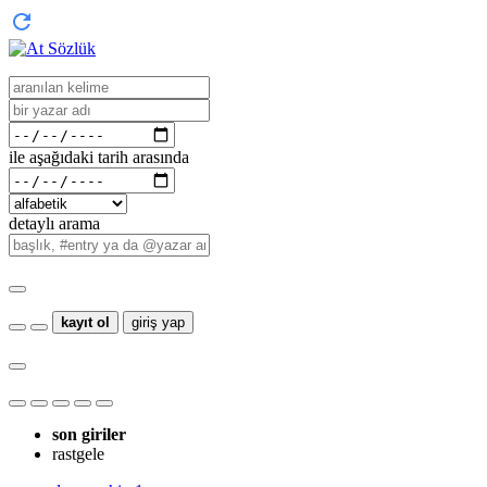
ile aşağıdaki tarih arasında
detaylı arama
kayıt ol
giriş yap
son giriler
rastgele