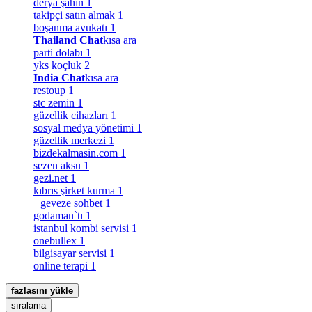
derya şahin
1
takipçi satın almak
1
boşanma avukatı
1
Thailand Chat
kısa ara
parti dolabı
1
yks koçluk
2
India Chat
kısa ara
restoup
1
stc zemin
1
güzellik cihazları
1
sosyal medya yönetimi
1
güzellik merkezi
1
bizdekalmasin.com
1
sezen aksu
1
gezi.net
1
kıbrıs şirket kurma
1
geveze sohbet
1
godaman`tı
1
istanbul kombi servisi
1
onebullex
1
bilgisayar servisi
1
online terapi
1
fazlasını yükle
sıralama