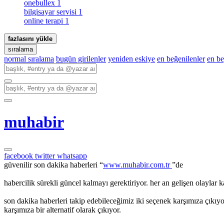
onebullex
1
bilgisayar servisi
1
online terapi
1
fazlasını yükle
sıralama
normal sıralama
bugün girilenler
yeniden eskiye
en beğenilenler
en b
muhabir
facebook
twitter
whatsapp
güvenilir son dakika haberleri “
www.muhabir.com.tr
”de
habercilik sürekli güncel kalmayı gerektiriyor. her an gelişen olaylar 
son dakika haberleri takip edebileceğimiz iki seçenek karşımıza çıkıyo
karşımıza bir alternatif olarak çıkıyor.