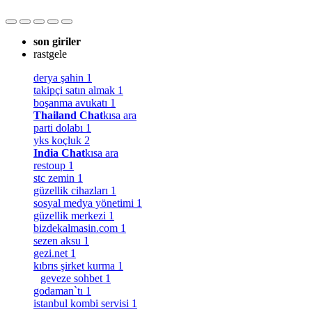
son giriler
rastgele
derya şahin
1
takipçi satın almak
1
boşanma avukatı
1
Thailand Chat
kısa ara
parti dolabı
1
yks koçluk
2
India Chat
kısa ara
restoup
1
stc zemin
1
güzellik cihazları
1
sosyal medya yönetimi
1
güzellik merkezi
1
bizdekalmasin.com
1
sezen aksu
1
gezi.net
1
kıbrıs şirket kurma
1
geveze sohbet
1
godaman`tı
1
istanbul kombi servisi
1