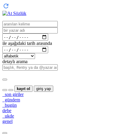
ile aşağıdaki tarih arasında
detaylı arama
kayıt ol
giriş yap
son giriler
gündem
bugün
debe
ukde
genel