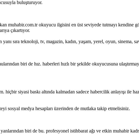
ucusuyla buluşturuyor.
 çıkan muhabir.com.tr okuyucu ilgisini en üst seviyede tutmayı kendine
rıya çıkartıyor.
n yanı sıra teknoloji, tv, magazin, kadın, yaşam, yerel, oyun, sinema, sa
onularından biri de hız. haberleri hızlı bir şekilde okuyucusuna ulaştırma
. hiçbir siyasi baskı altında kalmadan sadece habercilik anlayışı ile ha
eyi sosyal medya hesapları üzerinden de mutlaka takip etmelisiniz.
 yanlarından biri de bu. profesyonel istihbarat ağı ve etkin muhabir kad