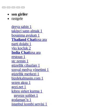
son giriler
rastgele
derya şahin
1
takipçi satın almak
1
boşanma avukatı
1
Thailand Chat
kısa ara
parti dolabı
1
yks koçluk
2
India Chat
kısa ara
restoup
1
stc zemin
1
güzellik cihazları
1
sosyal medya yönetimi
1
güzellik merkezi
1
bizdekalmasin.com
1
sezen aksu
1
gezi.net
1
kıbrıs şirket kurma
1
geveze sohbet
1
godaman`tı
1
istanbul kombi servisi
1