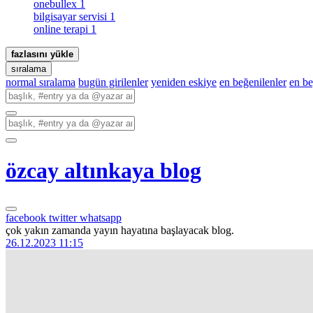
onebullex
1
bilgisayar servisi
1
online terapi
1
fazlasını yükle
sıralama
normal sıralama
bugün girilenler
yeniden eskiye
en beğenilenler
en b
özcay altınkaya blog
facebook
twitter
whatsapp
çok yakın zamanda yayın hayatına başlayacak blog.
26.12.2023 11:15