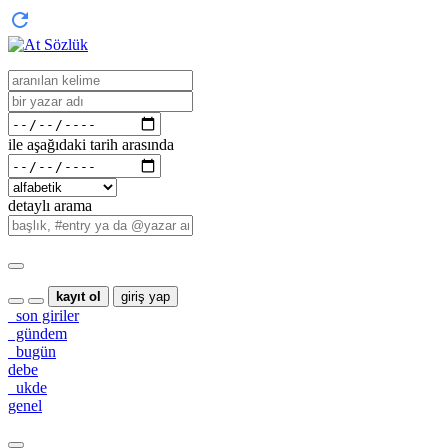
ile aşağıdaki tarih arasında
detaylı arama
kayıt ol
giriş yap
son giriler
gündem
bugün
debe
ukde
genel