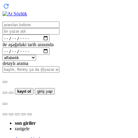
ile aşağıdaki tarih arasında
detaylı arama
kayıt ol
giriş yap
son giriler
rastgele