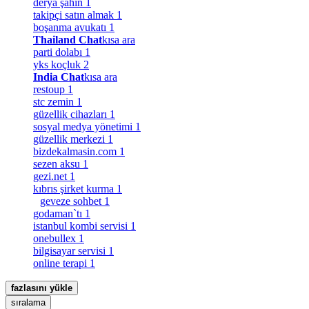
derya şahin
1
takipçi satın almak
1
boşanma avukatı
1
Thailand Chat
kısa ara
parti dolabı
1
yks koçluk
2
India Chat
kısa ara
restoup
1
stc zemin
1
güzellik cihazları
1
sosyal medya yönetimi
1
güzellik merkezi
1
bizdekalmasin.com
1
sezen aksu
1
gezi.net
1
kıbrıs şirket kurma
1
geveze sohbet
1
godaman`tı
1
istanbul kombi servisi
1
onebullex
1
bilgisayar servisi
1
online terapi
1
fazlasını yükle
sıralama