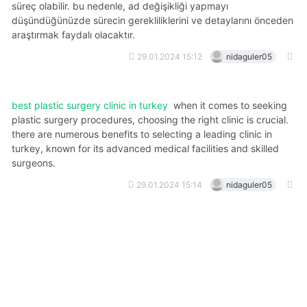
süreç olabilir. bu nedenle, ad değişikliği yapmayı
düşündüğünüzde sürecin gerekliliklerini ve detaylarını önceden
araştırmak faydalı olacaktır.
29.01.2024 15:12
nidaguler05
best plastic surgery clinic in turkey
when it comes to seeking
plastic surgery procedures, choosing the right clinic is crucial.
there are numerous benefits to selecting a leading clinic in
turkey, known for its advanced medical facilities and skilled
surgeons.
29.01.2024 15:14
nidaguler05