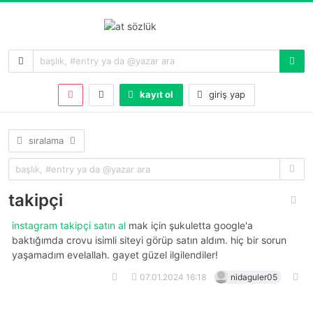
kayıt ol
giriş yap
sıralama
takipçi
instagram takipçi satın al
mak için şukuletta google'a
baktığımda crovu isimli siteyi görüp satın aldım. hiç bir sorun
yaşamadım evelallah. gayet güzel ilgilendiler!
07.01.2024 16:18
nidaguler05