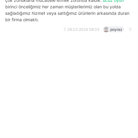
çok zorluklarla mücadele etmek zorunda kaldık.
ucuz oyun
birinci önceliğimiz her zaman müşterilerimiz olan bu yolda
sağladığımız hizmet veya sattığımız ürünlerin arkasında duran
bir firma olmaktı.
06.03.2024 08:33
poyraz