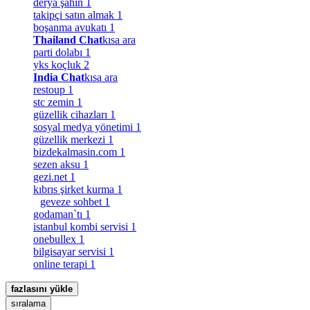
derya şahin
1
takipçi satın almak
1
boşanma avukatı
1
Thailand Chat
kısa ara
parti dolabı
1
yks koçluk
2
India Chat
kısa ara
restoup
1
stc zemin
1
güzellik cihazları
1
sosyal medya yönetimi
1
güzellik merkezi
1
bizdekalmasin.com
1
sezen aksu
1
gezi.net
1
kıbrıs şirket kurma
1
geveze sohbet
1
godaman`tı
1
istanbul kombi servisi
1
onebullex
1
bilgisayar servisi
1
online terapi
1
fazlasını yükle
sıralama