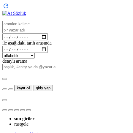
ile aşağıdaki tarih arasında
detaylı arama
kayıt ol
giriş yap
son giriler
rastgele