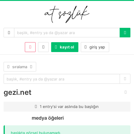
kayıt ol
giriş yap
sıralama
gezi.net
1 entry'si var aslında bu başlığın
medya öğeleri
başlıkta görsel bulunamadı.